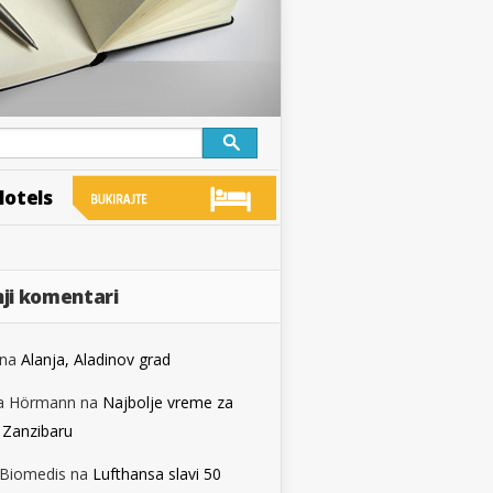
Hotels
ji komentari
na
Alanja, Aladinov grad
a Hörmann
na
Najbolje vreme za
 Zanzibaru
 Biomedis
na
Lufthansa slavi 50