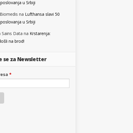
poslovanja u Srbiji
 Biomedis
na
Lufthansa slavi 50
poslovanja u Srbiji
a Sains Data
na
Krstarenja:
ošli na brod!
te se za Newsletter
resa
*