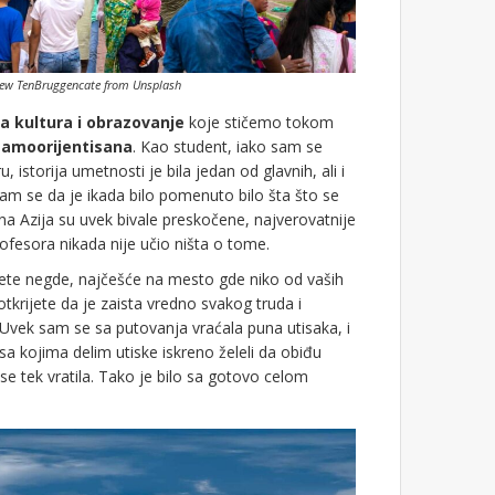
hew TenBruggencate from Unsplash
a kultura i obrazovanje
koje stičemo tokom
samoorijentisana
. Kao student, iako sam se
u, istorija umetnosti je bila jedan od glavnih, ali i
m se da je ikada bilo pomenuto bilo šta što se
žna Azija su uvek bivale preskočene, najverovatnije
rofesora nikada nije učio ništa o tome.
dete negde, najčešće na mesto gde niko od vaših
 otkrijete da je zaista vredno svakog truda i
Uvek sam se sa putovanja vraćala puna utisaka, i
i sa kojima delim utiske iskreno želeli da obiđu
 tek vratila. Tako je bilo sa gotovo celom