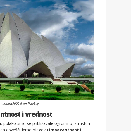
: harmeet9000 from Pixabay
ntnost i vrednost
, polako smo se približavale ogromnoj strukturi
le da osvešćujemo njegovu
impozantnost i