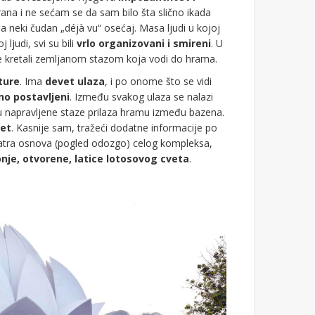
irana i ne sećam se da sam bilo šta slično ikada
 neki čudan „déjà vu“ osećaj. Masa ljudi u kojoj
 ljudi, svi su bili
vrlo organizovani i smireni
. U
se kretali zemljanom stazom koja vodi do hrama.
ture
. Ima
devet ulaza
, i po onome što se vidi
no postavljeni
. Između svakog ulaza se nalazi
u napravljene staze prilaza hramu između bazena.
et
. Kasnije sam, tražeći dodatne informacije po
matra osnova (pogled odozgo) celog kompleksa,
nje, otvorene, latice lotosovog cveta
.