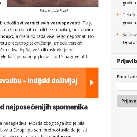
a
godina 
Foto: Nataša Razak
Teknik
godina 
obrodošli
svi vernici svih veroispovesti
. Tu je
st može da se čita (sa ili bez muzike), bez obzira
Sarjan
oncept
, a meni do tada više nego nepoznat. Do
Dobrod
vrstu prećutnog takmičenja između verskih
ička crkva lepša, veća ili raskošnija od
gleda ili je na boljoj lokaciji od Sinagoge, itd.
Prijavi
…
Email ad
svadbu – indijski doživljaj
Prijava
od najposećenijih spomenika
la nesaglediva. Možda zbog toga što je bila
biva u Evropi, pa sam pretpostavila da je isti
 objasnio da je Lotos hram
jedan od