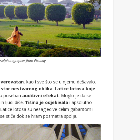
ravelphotographer from Pixabay
everovatan
, kao i sve što se u njemu dešavalo.
stor nestvarnog oblika
.
Latice lotosa koje
ju poseban
auditivni efekat
. Moglo je da se
ih ljudi diše.
Tišina je odjekivala
i apsolutno
Latice lotosa su nesagledive celim gabaritom i
 se stiče dok se hram posmatra spolja.