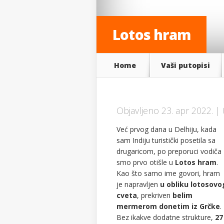
Lotos hram
Home
Vaši putopisi
Objavljeno 23. apr 2022. |
Već prvog dana u Delhiju, kada
sam Indiju turistički posetila sa
drugaricom, po preporuci vodiča
smo prvo otišle u
Lotos hram
.
Kao što samo ime govori, hram
je napravljen
u obliku lotosovo
cveta
, prekriven
belim
mermerom donetim iz Grčke
.
Bez ikakve dodatne strukture,
27