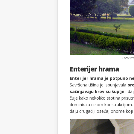
Foto: t
Enterijer hrama
Enterijer hrama je potpuno n
Savršena tišina je ispunjavala
pro
sačinjavaju krov su šuplje
i da
čuje kako nekoliko stotina prisutn
dominirala celom konstrukcijom. 
daju drugačiji osećaj onome koji