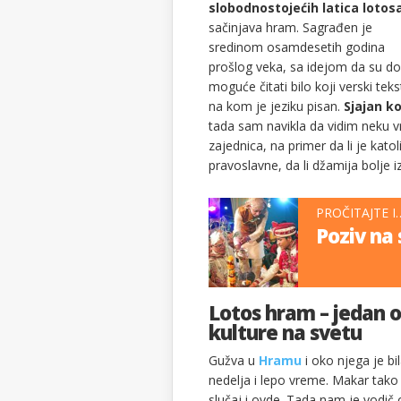
slobodnostojećih latica lotos
sačinjava hram. Sagrađen je
sredinom osamdesetih godina
prošlog veka, sa idejom da su d
moguće čitati bilo koji verski tek
na kom je jeziku pisan.
Sjajan k
tada sam navikla da vidim neku 
zajednica, na primer da li je katol
pravoslavne, da li džamija bolje iz
PROČITAJTE I
Poziv na 
Lotos hram – jedan 
kulture na svetu
Gužva u
Hramu
i oko njega je bi
nedelja i lepo vreme. Makar tako 
slučaj i ovde. Tada nam je vodič