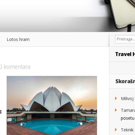
Lotos hram
Travel 
0 komentara
Skorašn
Milivoj
Tamar
g
posetu
Teknik