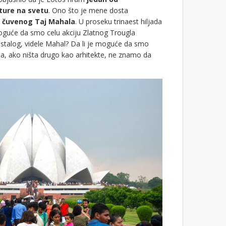
ture na svetu
. Ono što je mene dosta
d čuvenog Taj Mahala
. U proseku trinaest hiljada
 moguće da smo celu akciju Zlatnog Trougla
stalog, videle Mahal? Da li je moguće da smo
a, ako ništa drugo kao arhitekte, ne znamo da