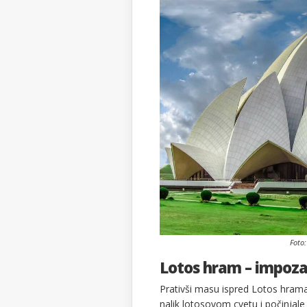
Foto
Lotos hram – impoza
Prativši masu ispred Lotos hrama
nalik lotosovom cvetu i počinja