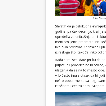
Foto: Matt
Shvatih da je celokupna
evropsk
godina, pa čak decenija, krajnje
opredelila za unitrašnju arhitektur
meni omiljenih predmeta. Ne seća
tiče ovih prostora. Centralna i ju
iz razloga što, takođe, niko od p
Kada sami sebi date priliku da o
prijatelja i porodice ne bi otišao,
ulaganja da se na to mesto ode. 
vrlo često imala utisak da bi ljud
nešto poput mesta sa koga sam se
istočnom i centralnom Evropom.