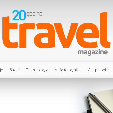
je
Saveti
Terminologija
Vaše fotografije
Vaši putopisi