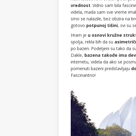
vrednost
. Vidno sam bila fascin
videla, mada sam sve vreme imala
smo se nalazile, bez obzira na broj
gotovo
potpunoj tišini
, svi su 
Hram je
u osnovi kružne struk
spolja, rekla bih da su
asimetrič
po bazen. Podeljeni su tako da s
Dakle,
bazena takođe ima dev
internetu, videla da ako se pos
pomenuti bazeni predstavljaju
do
Fascinantno!