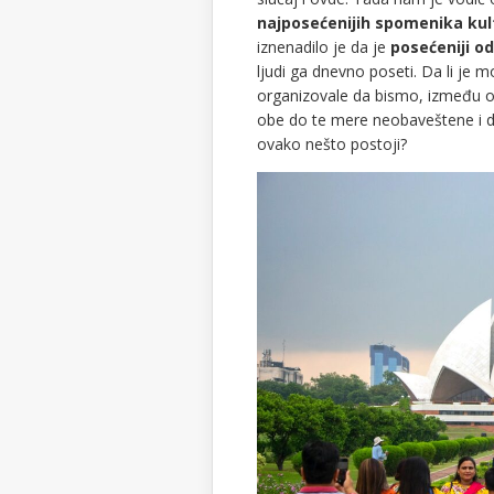
najposećenijih spomenika kul
iznenadilo je da je
posećeniji o
ljudi ga dnevno poseti. Da li je
organizovale da bismo, između o
obe do te mere neobaveštene i d
ovako nešto postoji?